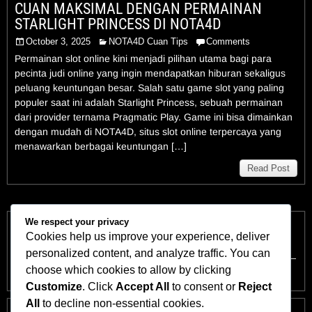
CUAN MAKSIMAL DENGAN PERMAINAN
STARLIGHT PRINCESS DI NOTA4D
October 3, 2025
NOTA4D Cuan Tips
Comments
Permainan slot online kini menjadi pilihan utama bagi para
pecinta judi online yang ingin mendapatkan hiburan sekaligus
peluang keuntungan besar. Salah satu game slot yang paling
populer saat ini adalah Starlight Princess, sebuah permainan
dari provider ternama Pragmatic Play. Game ini bisa dimainkan
dengan mudah di NOTA4D, situs slot online terpercaya yang
menawarkan berbagai keuntungan […]
Read Post
We respect your privacy
Archives
Cookies help us improve your experience, deliver
October 2025
personalized content, and analyze traffic. You can
choose which cookies to allow by clicking
September 2025
Customize
. Click
Accept All
to consent or
Reject
All
to decline non-essential cookies.