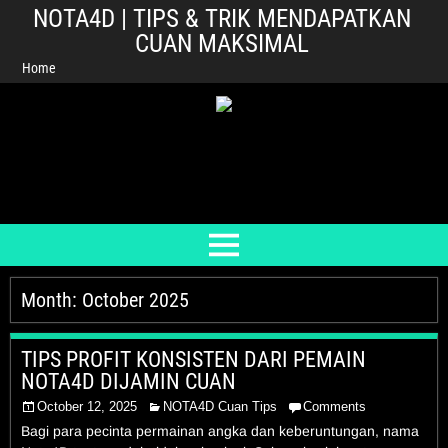
NOTA4D | TIPS & TRIK MENDAPATKAN
CUAN MAKSIMAL
Home
Month:
October 2025
TIPS PROFIT KONSISTEN DARI PEMAIN
NOTA4D DIJAMIN CUAN
October 12, 2025
NOTA4D Cuan Tips
Comments
Bagi para pecinta permainan angka dan keberuntungan, nama