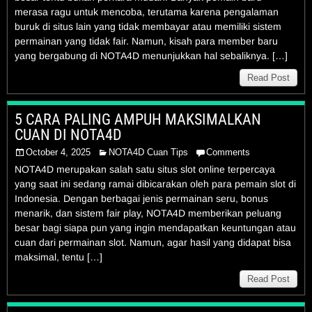
merasa ragu untuk mencoba, terutama karena pengalaman
buruk di situs lain yang tidak membayar atau memiliki sistem
permainan yang tidak fair. Namun, kisah para member baru
yang bergabung di NOTA4D menunjukkan hal sebaliknya. […]
Read Post
5 CARA PALING AMPUH MAKSIMALKAN
CUAN DI NOTA4D
October 4, 2025
NOTA4D Cuan Tips
Comments
NOTA4D merupakan salah satu situs slot online terpercaya
yang saat ini sedang ramai dibicarakan oleh para pemain slot di
Indonesia. Dengan berbagai jenis permainan seru, bonus
menarik, dan sistem fair play, NOTA4D memberikan peluang
besar bagi siapa pun yang ingin mendapatkan keuntungan atau
cuan dari permainan slot. Namun, agar hasil yang didapat bisa
maksimal, tentu […]
Read Post