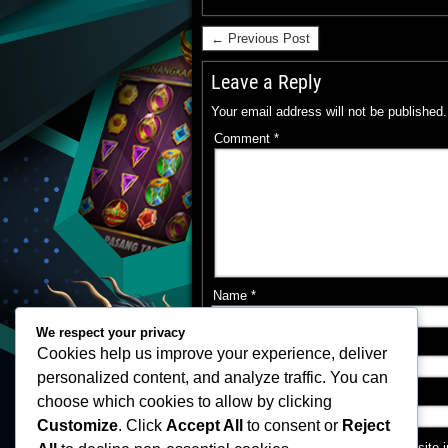
← Previous Post
Leave a Reply
Your email address will not be published.
Comment
*
Name
*
We respect your privacy
Email
*
Cookies help us improve your experience, deliver
personalized content, and analyze traffic. You can
Website
choose which cookies to allow by clicking
Customize
. Click
Accept All
to consent or
Reject
Save my name, email, and website in