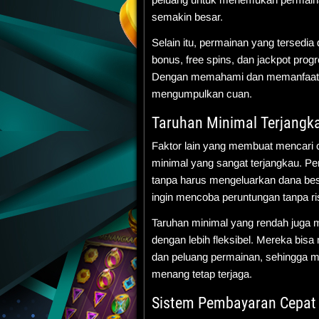
semakin besar.
Selain itu, permainan yang tersedia 
bonus, free spins, dan jackpot pro
Dengan memahami dan memanfaatkan 
mengumpulkan cuan.
Taruhan Minimal Terjangk
Faktor lain yang membuat mencari 
minimal yang sangat terjangkau. P
tanpa harus mengeluarkan dana bes
ingin mencoba peruntungan tanpa ri
Taruhan minimal yang rendah juga 
dengan lebih fleksibel. Mereka bis
dan peluang permainan, sehingga m
menang tetap terjaga.
Sistem Pembayaran Cepat