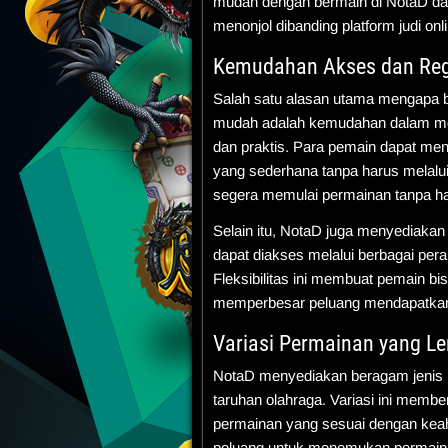
mudah dengan bermain di NotaD dan
menonjol dibanding platform judi onli
Kemudahan Akses dan Reg
Salah satu alasan utama mengapa b
mudah adalah kemudahan dalam meng
dan praktis. Para pemain dapat me
yang sederhana tanpa harus melalu
segera memulai permainan tanpa h
Selain itu, NotaD juga menyediakan 
dapat diakses melalui berbagai per
Fleksibilitas ini membuat pemain bi
memperbesar peluang mendapatkan
Variasi Permainan yang 
NotaD menyediakan beragam jenis per
taruhan olahraga. Variasi ini memb
permainan yang sesuai dengan keahl
peluang untuk menemukan permaina