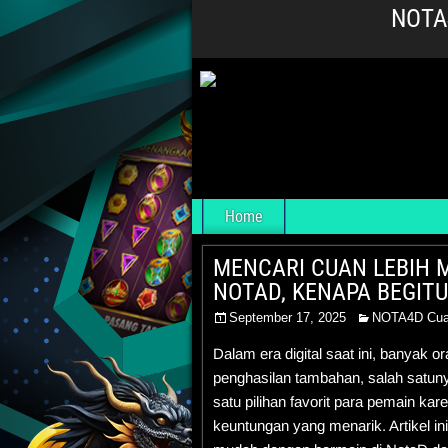
NOTA
Home
MENCARI CUAN LEBIH 
NOTAD, KENAPA BEGITU
September 17, 2025
NOTA4D Cua
Dalam era digital saat ini, banyak
penghasilan tambahan, salah satuny
satu pilihan favorit para pemain 
keuntungan yang menarik. Artikel 