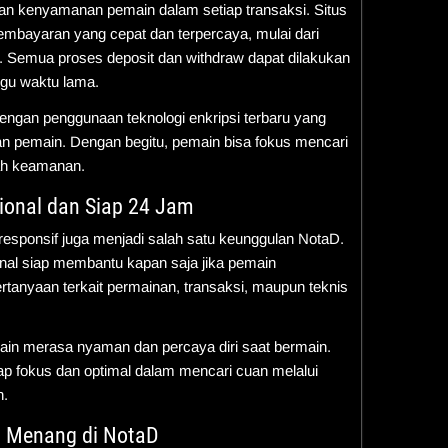
 kenyamanan pemain dalam setiap transaksi. Situs
embayaran yang cepat dan terpercaya, mulai dari
sa. Semua proses deposit dan withdraw dapat dilakukan
gu waktu lama.
engan penggunaan teknologi enkripsi terbaru yang
an pemain. Dengan begitu, pemain bisa fokus mencari
ah keamanan.
ional dan Siap 24 Jam
esponsif juga menjadi salah satu keunggulan NotaD.
nal siap membantu kapan saja jika pemain
rtanyaan terkait permainan, transaksi, maupun teknis
in merasa nyaman dan percaya diri saat bermain.
p fokus dan optimal dalam mencari cuan melalui
n.
g Menang di NotaD