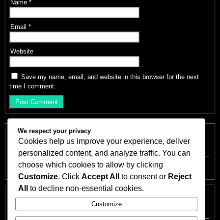
Name
*
Email
*
Website
Save my name, email, and website in this browser for the next
time I comment.
We respect your privacy
Archives
Cookies help us improve your experience, deliver
October 2025
personalized content, and analyze traffic. You can
choose which cookies to allow by clicking
September 2025
Customize
. Click
Accept All
to consent or
Reject
All
to decline non-essential cookies.
Categories
Customize
NOTA4D Cuan Tips